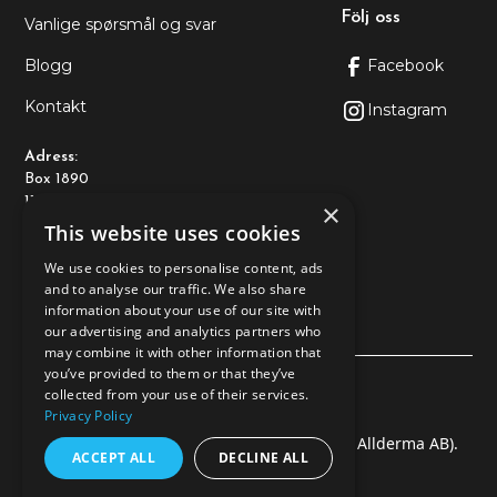
Följ oss
Vanlige spørsmål og svar
Blogg
Facebook
Kontakt
Instagram
Adress:
Box 1890
116 74 Stockholm
×
This website uses cookies
Kontakt:
We use cookies to personalise content, ads
+46108-89 93 10
and to analyse our traffic. We also share
kundtjanst@allderma.se
information about your use of our site with
our advertising and analytics partners who
may combine it with other information that
you’ve provided to them or that they’ve
Personvernerklæring
collected from your use of their services.
Privacy Policy
© 2025 Baltex Health & Beauty AB (En del av Allderma AB).
ACCEPT ALL
DECLINE ALL
Alle rettigheter forbeholdt