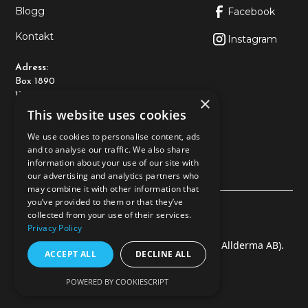
Blogg
Facebook
Kontakt
Instagram
Adress:
Box 1890
116 74 Stockholm
×
This website uses cookies
Kontakt:
We use cookies to personalise content, ads
+46108-89 93 10
and to analyse our traffic. We also share
kundtjanst@allderma.se
information about your use of our site with
our advertising and analytics partners who
may combine it with other information that
you’ve provided to them or that they’ve
Personvernerklæring
collected from your use of their services.
Privacy Policy
© 2025 Baltex Health & Beauty AB (En del av Allderma AB).
ACCEPT ALL
DECLINE ALL
Alle rettigheter forbeholdt
POWERED BY COOKIESCRIPT